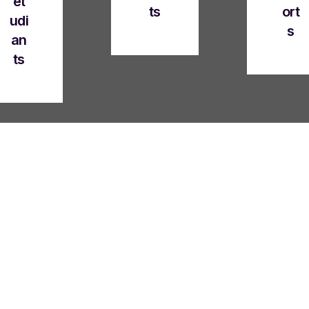
ét
ts
ort
udi
s
an
ts