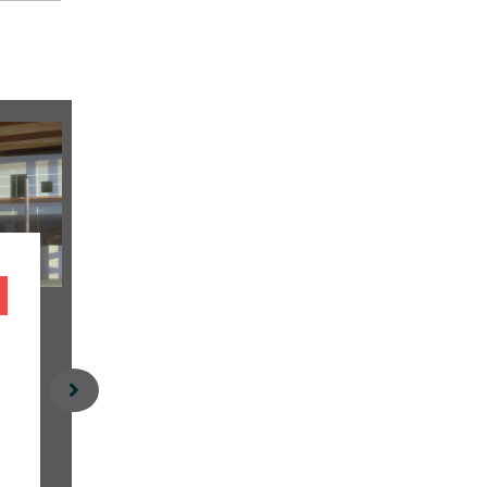
AYTRÉ -
SAINT
17440
EULALI
E -
33560
20
21
lo
lo
ge
ge
m
m
en