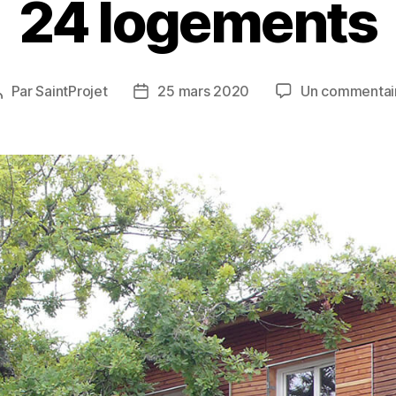
24 logements
Par
SaintProjet
25 mars 2020
Un commentai