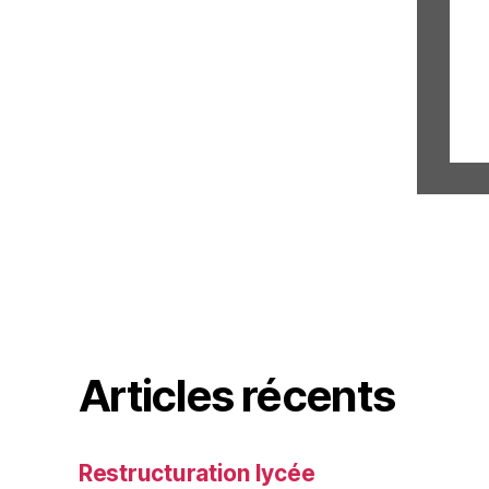
en
ts
ts
Articles récents
Restructuration lycée