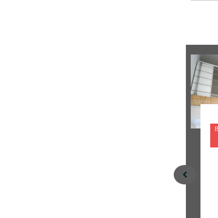
AYTRÉ -
SAINT
17440
EULALI
E -
33560
20
21
lo
lo
ge
ge
m
m
en